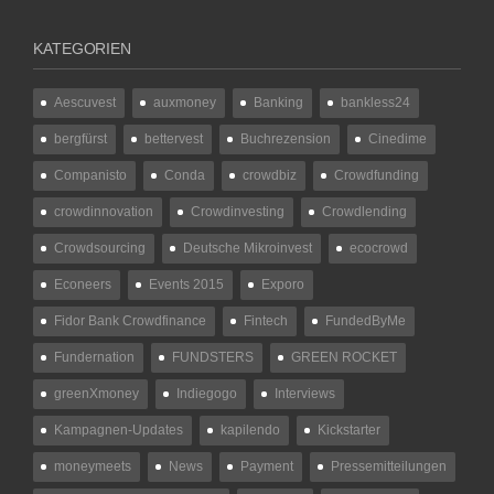
KATEGORIEN
Aescuvest
auxmoney
Banking
bankless24
bergfürst
bettervest
Buchrezension
Cinedime
Companisto
Conda
crowdbiz
Crowdfunding
crowdinnovation
Crowdinvesting
Crowdlending
Crowdsourcing
Deutsche Mikroinvest
ecocrowd
Econeers
Events 2015
Exporo
Fidor Bank Crowdfinance
Fintech
FundedByMe
Fundernation
FUNDSTERS
GREEN ROCKET
greenXmoney
Indiegogo
Interviews
Kampagnen-Updates
kapilendo
Kickstarter
moneymeets
News
Payment
Pressemitteilungen