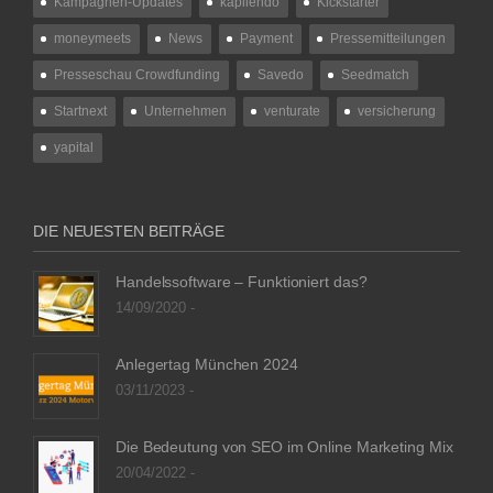
Kampagnen-Updates
kapilendo
Kickstarter
moneymeets
News
Payment
Pressemitteilungen
Presseschau Crowdfunding
Savedo
Seedmatch
Startnext
Unternehmen
venturate
versicherung
yapital
DIE NEUESTEN BEITRÄGE
Handelssoftware – Funktioniert das?
14/09/2020 -
Anlegertag München 2024
03/11/2023 -
Die Bedeutung von SEO im Online Marketing Mix
20/04/2022 -