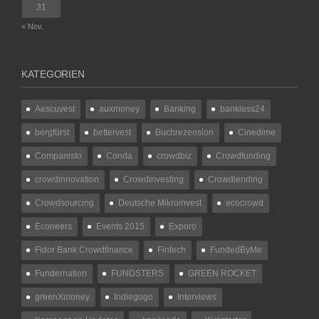
31
« Nov.
KATEGORIEN
Aescuvest
auxmoney
Banking
bankless24
bergfürst
bettervest
Buchrezension
Cinedime
Companisto
Conda
crowdbiz
Crowdfunding
crowdinnovation
Crowdinvesting
Crowdlending
Crowdsourcing
Deutsche Mikroinvest
ecocrowd
Econeers
Events 2015
Exporo
Fidor Bank Crowdfinance
Fintech
FundedByMe
Fundernation
FUNDSTERS
GREEN ROCKET
greenXmoney
Indiegogo
Interviews