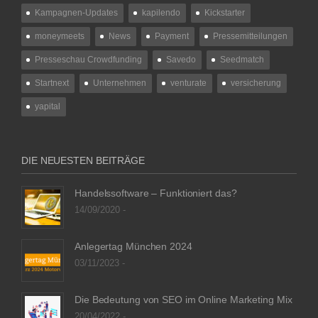
Kampagnen-Updates
kapilendo
Kickstarter
moneymeets
News
Payment
Pressemitteilungen
Presseschau Crowdfunding
Savedo
Seedmatch
Startnext
Unternehmen
venturate
versicherung
yapital
DIE NEUESTEN BEITRÄGE
Handelssoftware – Funktioniert das?
14/09/2020 -
Anlegertag München 2024
03/11/2023 -
Die Bedeutung von SEO im Online Marketing Mix
20/04/2022 -