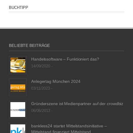
BUCHTIPP
BELIEBTE BEITRÄGE
Handelssoftware – Funktioniert das?
14/09/2020 -
Anlegertag München 2024
03/11/2023 -
Gründerszene ist Medienpartner auf der crowdbiz
06/06/2013 -
bankless24 startet Mittelstandsinitiative –
Mittelstand finanziert Mittelstand