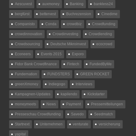
Aescuvest
auxmoney
Banking
bankless24
bergfürst
bettervest
Buchrezension
Cinedime
Companisto
Conda
crowdbiz
Crowdfunding
crowdinnovation
Crowdinvesting
Crowdlending
Crowdsourcing
Deutsche Mikroinvest
ecocrowd
Econeers
Events 2015
Exporo
Fidor Bank Crowdfinance
Fintech
FundedByMe
Fundernation
FUNDSTERS
GREEN ROCKET
greenXmoney
Indiegogo
Interviews
Kampagnen-Updates
kapilendo
Kickstarter
moneymeets
News
Payment
Pressemitteilungen
Presseschau Crowdfunding
Savedo
Seedmatch
Startnext
Unternehmen
venturate
versicherung
yapital