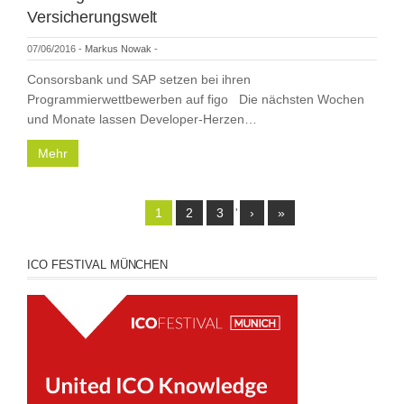
Versicherungswelt
07/06/2016
-
Markus Nowak
-
Consorsbank und SAP setzen bei ihren
Programmierwettbewerben auf figo Die nächsten Wochen
und Monate lassen Developer-Herzen…
Mehr
1
2
3
'
›
»
ICO FESTIVAL MÜNCHEN