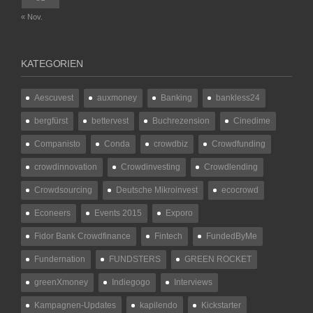
« Nov.
KATEGORIEN
Aescuvest
auxmoney
Banking
bankless24
bergfürst
bettervest
Buchrezension
Cinedime
Companisto
Conda
crowdbiz
Crowdfunding
crowdinnovation
Crowdinvesting
Crowdlending
Crowdsourcing
Deutsche Mikroinvest
ecocrowd
Econeers
Events 2015
Exporo
Fidor Bank Crowdfinance
Fintech
FundedByMe
Fundernation
FUNDSTERS
GREEN ROCKET
greenXmoney
Indiegogo
Interviews
Kampagnen-Updates
kapilendo
Kickstarter