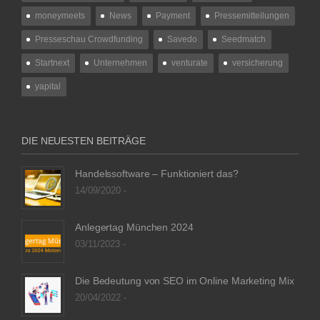
moneymeets
News
Payment
Pressemitteilungen
Presseschau Crowdfunding
Savedo
Seedmatch
Startnext
Unternehmen
venturate
versicherung
yapital
DIE NEUESTEN BEITRÄGE
Handelssoftware – Funktioniert das?
14/09/2020 -
Anlegertag München 2024
03/11/2023 -
Die Bedeutung von SEO im Online Marketing Mix
20/04/2022 -