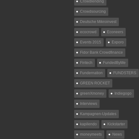
Crowdlending
Crowdsourcing
Deutsche Mikroinvest
ecocrowd
Econeers
Events 2015
Exporo
Fidor Bank Crowdfinance
Fintech
FundedByMe
Fundernation
FUNDSTERS
GREEN ROCKET
greenXmoney
Indiegogo
Interviews
Kampagnen-Updates
kapilendo
Kickstarter
moneymeets
News