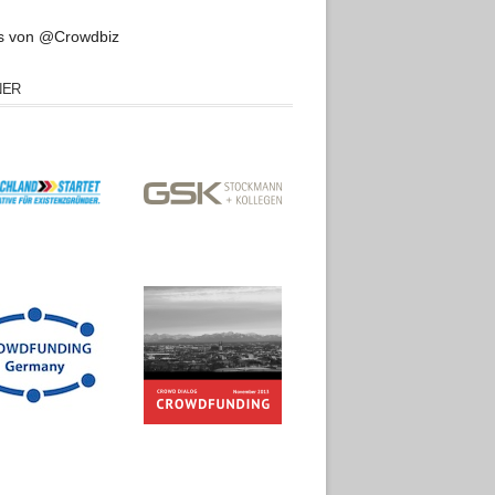
s von @Crowdbiz
NER