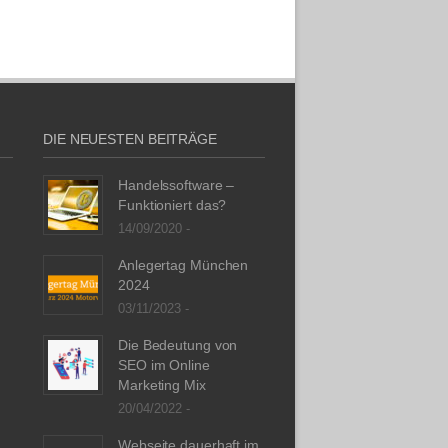
DIE NEUESTEN BEITRÄGE
Handelssoftware –
Funktioniert das?
14/09/2020 -
Anlegertag München
2024
03/11/2023 -
Die Bedeutung von
SEO im Online
Marketing Mix
20/04/2022 -
Webseite dauerhaft im