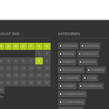
UGUST 2026
KATEGORIEN
Aescuvest
auxmoney
M
D
M
D
F
S
S
1
2
Banking
bankless24
3
4
5
6
7
8
9
bergfürst
bettervest
10
11
12
13
14
15
16
Buchrezension
Cinedime
17
18
19
20
21
22
23
Companisto
Conda
24
25
26
27
28
29
30
crowdbiz
Crowdfunding
31
crowdinnovation
Nov.
Crowdinvesting