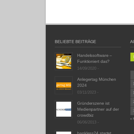
BELIEBTE BEITRÄGE
A
Handelssoftware –
Funktioniert das?
14/09/2020 -
Anlegertag München
2024
03/11/2023 -
Gründerszene ist
Medienpartner auf der
crowdbiz
« 
06/06/2013 -
bankless24 startet