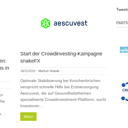
Tweet
PART
Start der Crowdinvesting-Kampagne
en:
snakeFX
ps in
18/11/2015
-
Markus Nowak
-
Optimale Stabilisierung bei Knochenbrüchen
verspricht schnelle Hilfe bei Erstversorgung
Aescuvest, die auf Gesundheitsthemen
or
spezialisierte Crowdinvestment-Plattform, sucht
che
Investoren…
en…
Mehr