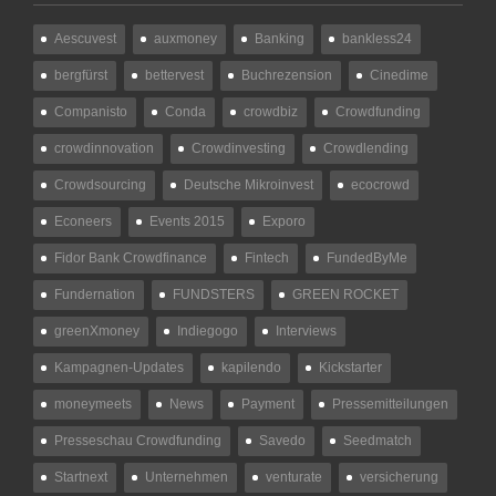
Aescuvest
auxmoney
Banking
bankless24
bergfürst
bettervest
Buchrezension
Cinedime
Companisto
Conda
crowdbiz
Crowdfunding
crowdinnovation
Crowdinvesting
Crowdlending
Crowdsourcing
Deutsche Mikroinvest
ecocrowd
Econeers
Events 2015
Exporo
Fidor Bank Crowdfinance
Fintech
FundedByMe
Fundernation
FUNDSTERS
GREEN ROCKET
greenXmoney
Indiegogo
Interviews
Kampagnen-Updates
kapilendo
Kickstarter
moneymeets
News
Payment
Pressemitteilungen
Presseschau Crowdfunding
Savedo
Seedmatch
Startnext
Unternehmen
venturate
versicherung