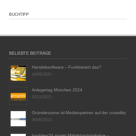
BUCHTIPP
BELIEBTE BEITRÄGE
Handelssoftware – Funktioniert das?
14/09/2020 -
Anlegertag München 2024
03/11/2023 -
Gründerszene ist Medienpartner auf der crowdbiz
06/06/2013 -
bankless24 startet Mittelstandsinitiative –