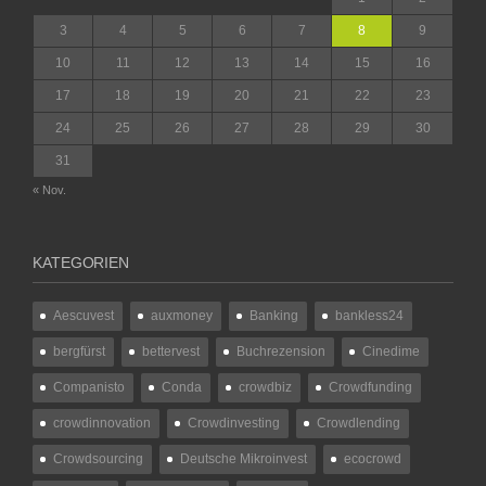
3
4
5
6
7
8
9
10
11
12
13
14
15
16
17
18
19
20
21
22
23
24
25
26
27
28
29
30
31
« Nov.
KATEGORIEN
Aescuvest
auxmoney
Banking
bankless24
bergfürst
bettervest
Buchrezension
Cinedime
Companisto
Conda
crowdbiz
Crowdfunding
crowdinnovation
Crowdinvesting
Crowdlending
Crowdsourcing
Deutsche Mikroinvest
ecocrowd