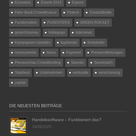
Econeers
Events 2015
Exporo
Fidor Bank Crowdfinance
Fintech
FundedByMe
Fundernation
FUNDSTERS
GREEN ROCKET
greenXmoney
Indiegogo
Interviews
Kampagnen-Updates
kapilendo
Kickstarter
moneymeets
News
Payment
Pressemitteilungen
Presseschau Crowdfunding
Savedo
Seedmatch
Startnext
Unternehmen
venturate
versicherung
yapital
DIE NEUESTEN BEITRÄGE
Handelssoftware – Funktioniert das?
14/09/2020 -