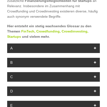
zusätzliche
Finanzierungsmöglichkeiten für Startups
an
Relevanz. Insbesondere im Zusammenhang mit
Crowdfunding und Crowdinvesting existieren diverse, häufig
auch synonym verwendete Begriffe.
Hier entsteht ein stetig wachsendes Glossar zu den
Themen
FinTech, Crowdfunding, Crowdinvesting,
Startups
und vielem mehr.
A
B
C
D
E