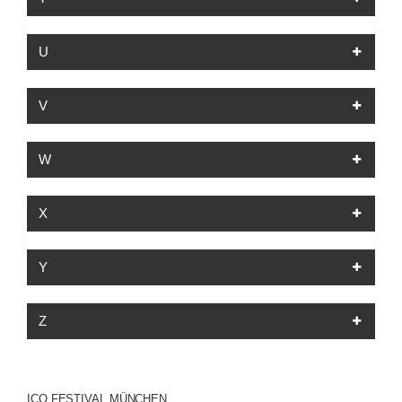
U
V
W
X
Y
Z
ICO FESTIVAL MÜNCHEN