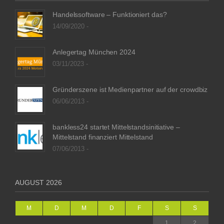
Handelssoftware – Funktioniert das?
14/09/2020 -
Anlegertag München 2024
03/11/2023 -
Gründerszene ist Medienpartner auf der crowdbiz
06/06/2013 -
bankless24 startet Mittelstandsinitiative –
Mittelstand finanziert Mittelstand
07/06/2013 -
AUGUST 2026
M
D
M
D
F
S
S
1
2