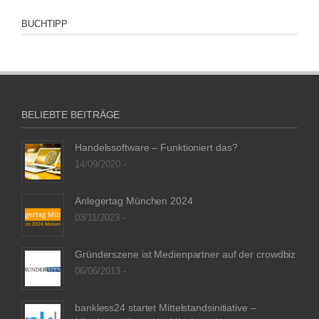
BUCHTIPP
BELIEBTE BEITRÄGE
Handelssoftware – Funktioniert das?
14/09/2020 -
Anlegertag München 2024
03/11/2023 -
Gründerszene ist Medienpartner auf der crowdbiz
06/06/2013 -
bankless24 startet Mittelstandsinitiative –