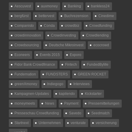
Aescuvest
auxmoney
Banking
bankless24
bergfürst
bettervest
Buchrezension
Cinedime
Companisto
Conda
crowdbiz
Crowdfunding
crowdinnovation
Crowdinvesting
Crowdlending
Crowdsourcing
Deutsche Mikroinvest
ecocrowd
Econeers
Events 2015
Exporo
Fidor Bank Crowdfinance
Fintech
FundedByMe
Fundernation
FUNDSTERS
GREEN ROCKET
greenXmoney
Indiegogo
Interviews
Kampagnen-Updates
kapilendo
Kickstarter
moneymeets
News
Payment
Pressemitteilungen
Presseschau Crowdfunding
Savedo
Seedmatch
Startnext
Unternehmen
venturate
versicherung