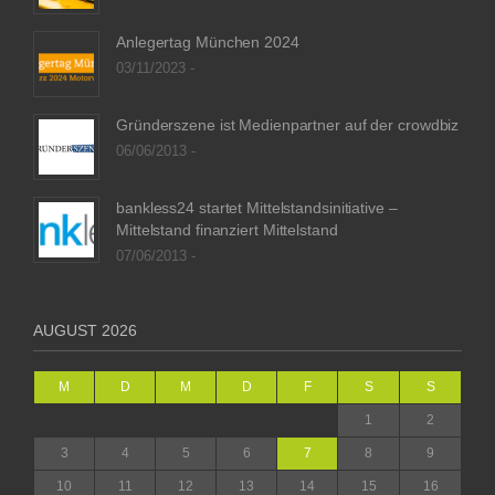
Anlegertag München 2024
03/11/2023 -
Gründerszene ist Medienpartner auf der crowdbiz
06/06/2013 -
bankless24 startet Mittelstandsinitiative –
Mittelstand finanziert Mittelstand
07/06/2013 -
AUGUST 2026
M
D
M
D
F
S
S
1
2
3
4
5
6
7
8
9
10
11
12
13
14
15
16