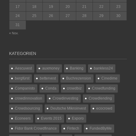
17
18
19
20
21
22
23
24
25
26
27
28
29
30
31
« Nov.
KATEGORIEN
Aescuvest
auxmoney
Banking
bankless24
bergfürst
bettervest
Buchrezension
Cinedime
Companisto
Conda
crowdbiz
Crowdfunding
crowdinnovation
Crowdinvesting
Crowdlending
Crowdsourcing
Deutsche Mikroinvest
ecocrowd
Econeers
Events 2015
Exporo
Fidor Bank Crowdfinance
Fintech
FundedByMe