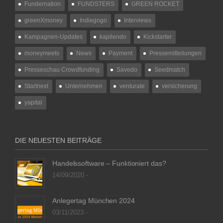
Fundernation
FUNDSTERS
GREEN ROCKET
greenXmoney
Indiegogo
Interviews
Kampagnen-Updates
kapilendo
Kickstarter
moneymeets
News
Payment
Pressemitteilungen
Presseschau Crowdfunding
Savedo
Seedmatch
Startnext
Unternehmen
venturate
versicherung
yapital
DIE NEUESTEN BEITRÄGE
Handelssoftware – Funktioniert das?
14/09/2020 -
Anlegertag München 2024
03/11/2023 -