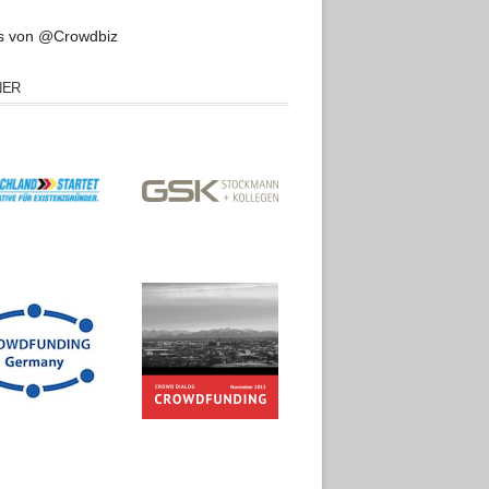
s von @Crowdbiz
NER