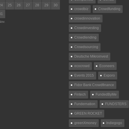
24
25
26
27
28
29
30
crowdbiz
Crowdfunding
31
crowdinnovation
Nov.
Crowdinvesting
Crowdlending
Crowdsourcing
Deutsche Mikroinvest
ecocrowd
Econeers
Events 2015
Exporo
Fidor Bank Crowdfinance
Fintech
FundedByMe
Fundernation
FUNDSTERS
GREEN ROCKET
greenXmoney
Indiegogo