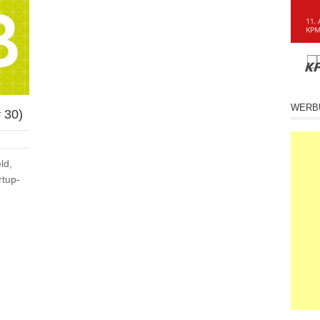
WERB
 30)
ld,
rtup-