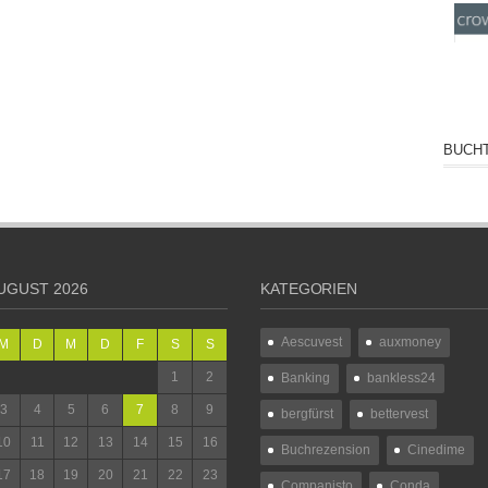
BUCHT
UGUST 2026
KATEGORIEN
Aescuvest
auxmoney
M
D
M
D
F
S
S
1
2
Banking
bankless24
3
4
5
6
7
8
9
bergfürst
bettervest
10
11
12
13
14
15
16
Buchrezension
Cinedime
17
18
19
20
21
22
23
Companisto
Conda