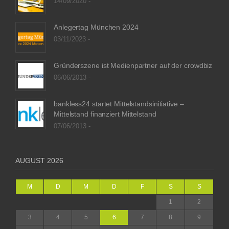
14/09/2020 -
Anlegertag München 2024
03/11/2023 -
Gründerszene ist Medienpartner auf der crowdbiz
06/06/2013 -
bankless24 startet Mittelstandsinitiative –
Mittelstand finanziert Mittelstand
07/06/2013 -
AUGUST 2026
M
D
M
D
F
S
S
1
2
3
4
5
6
7
8
9