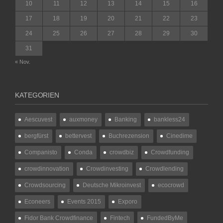
10
11
12
13
14
15
16
17
18
19
20
21
22
23
24
25
26
27
28
29
30
31
« Nov.
KATEGORIEN
Aescuvest
auxmoney
Banking
bankless24
bergfürst
bettervest
Buchrezension
Cinedime
Companisto
Conda
crowdbiz
Crowdfunding
crowdinnovation
Crowdinvesting
Crowdlending
Crowdsourcing
Deutsche Mikroinvest
ecocrowd
Econeers
Events 2015
Exporo
Fidor Bank Crowdfinance
Fintech
FundedByMe