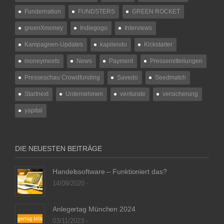
Fundernation
FUNDSTERS
GREEN ROCKET
greenXmoney
Indiegogo
Interviews
Kampagnen-Updates
kapilendo
Kickstarter
moneymeets
News
Payment
Pressemitteilungen
Presseschau Crowdfunding
Savedo
Seedmatch
Startnext
Unternehmen
venturate
versicherung
yapital
DIE NEUESTEN BEITRÄGE
Handelssoftware – Funktioniert das?
14/09/2020 -
Anlegertag München 2024
03/11/2023 -