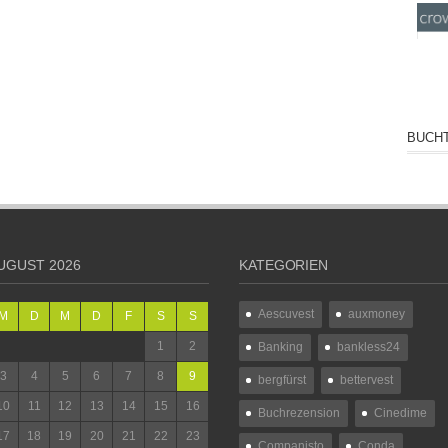
BUCHT
UGUST 2026
KATEGORIEN
Aescuvest
auxmoney
M
D
M
D
F
S
S
1
2
Banking
bankless24
3
4
5
6
7
8
9
bergfürst
bettervest
10
11
12
13
14
15
16
Buchrezension
Cinedime
17
18
19
20
21
22
23
Companisto
Conda