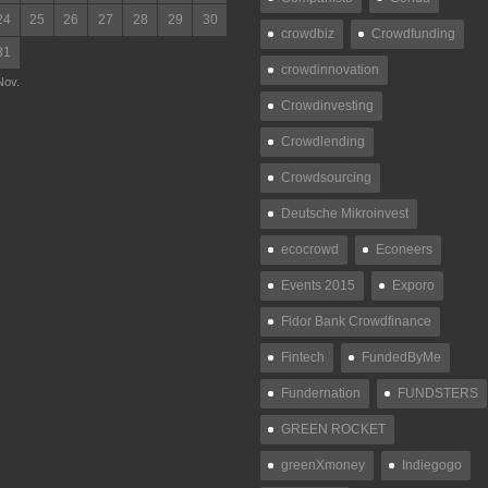
24
25
26
27
28
29
30
crowdbiz
Crowdfunding
31
crowdinnovation
Nov.
Crowdinvesting
Crowdlending
Crowdsourcing
Deutsche Mikroinvest
ecocrowd
Econeers
Events 2015
Exporo
Fidor Bank Crowdfinance
Fintech
FundedByMe
Fundernation
FUNDSTERS
GREEN ROCKET
greenXmoney
Indiegogo