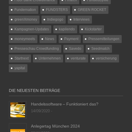
Fundernation
FUNDSTERS
GREEN ROCKET
greenXmoney
Indiegogo
Interviews
Kampagnen-Updates
kapilendo
Kickstarter
moneymeets
News
Payment
Pressemitteilungen
Presseschau Crowdfunding
Savedo
Seedmatch
Startnext
Unternehmen
venturate
versicherung
yapital
DIE NEUESTEN BEITRÄGE
Handelssoftware – Funktioniert das?
14/09/2020 -
Anlegertag München 2024