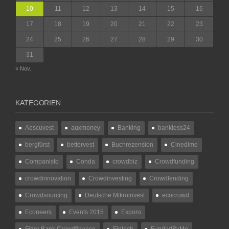
10
11
12
13
14
15
16
17
18
19
20
21
22
23
24
25
26
27
28
29
30
31
« Nov.
KATEGORIEN
Aescuvest
auxmoney
Banking
bankless24
bergfürst
bettervest
Buchrezension
Cinedime
Companisto
Conda
crowdbiz
Crowdfunding
crowdinnovation
Crowdinvesting
Crowdlending
Crowdsourcing
Deutsche Mikroinvest
ecocrowd
Econeers
Events 2015
Exporo
Fidor Bank Crowdfinance
Fintech
FundedByMe