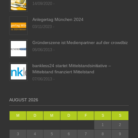
14/09/2020 -
Anlegertag München 2024
03/11/2023 -
Gründerszene ist Medienpartner auf der crowdbiz
06/06/2013 -
bankless24 startet Mittelstandsinitiative –
Mittelstand finanziert Mittelstand
07/06/2013 -
AUGUST 2026
M
D
M
D
F
S
S
1
2
3
4
5
6
7
8
9