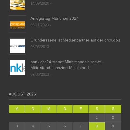
14/09/2020 -
Anlegertag München 2024
03/11/2023 -
Gründerszene ist Medienpartner auf der crowdbiz
06/06/2013 -
bankless24 startet Mittelstandsinitiative –
Mittelstand finanziert Mittelstand
07/06/2013 -
AUGUST 2026
M
D
M
D
F
S
S
1
2
3
4
5
6
7
8
9