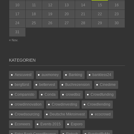
10
11
12
13
14
15
16
17
18
19
20
21
22
23
24
25
26
27
28
29
30
31
« Nov.
KATEGORIEN
Aescuvest
auxmoney
Banking
bankless24
bergfürst
bettervest
Buchrezension
Cinedime
Companisto
Conda
crowdbiz
Crowdfunding
crowdinnovation
Crowdinvesting
Crowdlending
Crowdsourcing
Deutsche Mikroinvest
ecocrowd
Econeers
Events 2015
Exporo
Fidor Bank Crowdfinance
Fintech
FundedByMe