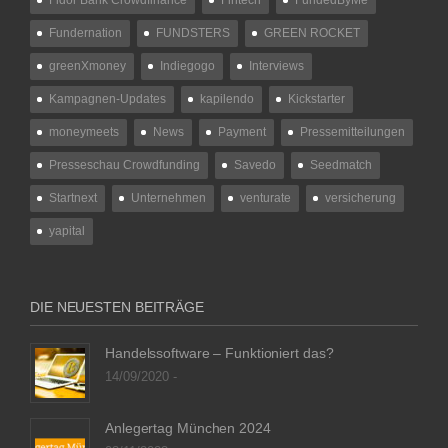
Fundernation
FUNDSTERS
GREEN ROCKET
greenXmoney
Indiegogo
Interviews
Kampagnen-Updates
kapilendo
Kickstarter
moneymeets
News
Payment
Pressemitteilungen
Presseschau Crowdfunding
Savedo
Seedmatch
Startnext
Unternehmen
venturate
versicherung
yapital
DIE NEUESTEN BEITRÄGE
Handelssoftware – Funktioniert das?
14/09/2020 -
Anlegertag München 2024