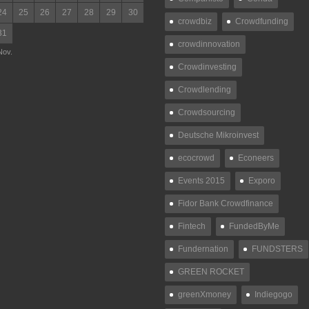
24
25
26
27
28
29
30
crowdbiz
Crowdfunding
31
crowdinnovation
Nov.
Crowdinvesting
Crowdlending
Crowdsourcing
Deutsche Mikroinvest
ecocrowd
Econeers
Events 2015
Exporo
Fidor Bank Crowdfinance
Fintech
FundedByMe
Fundernation
FUNDSTERS
GREEN ROCKET
greenXmoney
Indiegogo