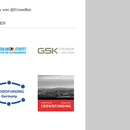
s von @Crowdbiz
NER