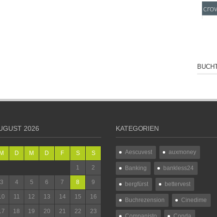
BUCHT
UGUST 2026
KATEGORIEN
Aescuvest
auxmoney
M
D
M
D
F
S
S
1
2
Banking
bankless24
3
4
5
6
7
8
9
bergfürst
bettervest
10
11
12
13
14
15
16
Buchrezension
Cinedime
17
18
19
20
21
22
23
Companisto
Conda