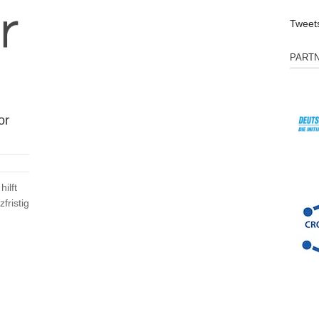
Tweet
PART
or
ilft
fristig