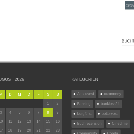
BUCHT
UGUST 2026
KATEGORIEN
Aescuvest
auxmoney
M
D
M
D
F
S
S
1
2
Banking
bankless24
3
4
5
6
7
8
9
bergfürst
bettervest
10
11
12
13
14
15
16
Buchrezension
Cinedime
17
18
19
20
21
22
23
Companisto
Conda