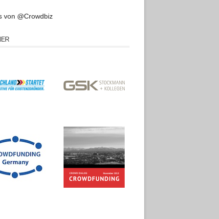
s von @Crowdbiz
NER