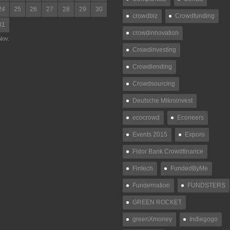
24
25
26
27
28
29
30
crowdbiz
Crowdfunding
31
crowdinnovation
Nov.
Crowdinvesting
Crowdlending
Crowdsourcing
Deutsche Mikroinvest
ecocrowd
Econeers
Events 2015
Exporo
Fidor Bank Crowdfinance
Fintech
FundedByMe
Fundernation
FUNDSTERS
GREEN ROCKET
greenXmoney
Indiegogo