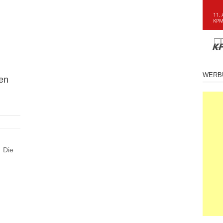
WERB
gen
 Die