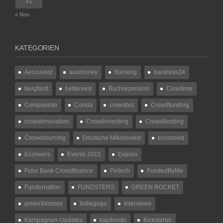
31
« Nov.
KATEGORIEN
Aescuvest
auxmoney
Banking
bankless24
bergfürst
bettervest
Buchrezension
Cinedime
Companisto
Conda
crowdbiz
Crowdfunding
crowdinnovation
Crowdinvesting
Crowdlending
Crowdsourcing
Deutsche Mikroinvest
ecocrowd
Econeers
Events 2015
Exporo
Fidor Bank Crowdfinance
Fintech
FundedByMe
Fundernation
FUNDSTERS
GREEN ROCKET
greenXmoney
Indiegogo
Interviews
Kampagnen-Updates
kapilendo
Kickstarter