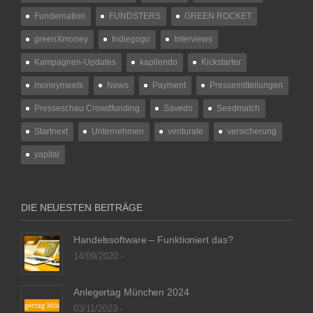
Fundernation
FUNDSTERS
GREEN ROCKET
greenXmoney
Indiegogo
Interviews
Kampagnen-Updates
kapilendo
Kickstarter
moneymeets
News
Payment
Pressemitteilungen
Presseschau Crowdfunding
Savedo
Seedmatch
Startnext
Unternehmen
venturate
versicherung
yapital
DIE NEUESTEN BEITRÄGE
Handelssoftware – Funktioniert das?
14/09/2020 -
Anlegertag München 2024
03/11/2023 -