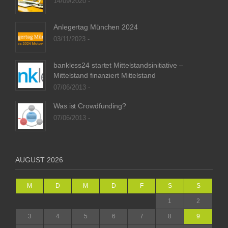
14/09/2020 -
Anlegertag München 2024
03/11/2023 -
bankless24 startet Mittelstandsinitiative –
Mittelstand finanziert Mittelstand
07/06/2013 -
Was ist Crowdfunding?
07/06/2013 -
AUGUST 2026
M
D
M
D
F
S
S
1
2
3
4
5
6
7
8
9