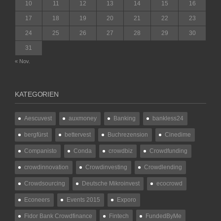
10
11
12
13
14
15
16
17
18
19
20
21
22
23
24
25
26
27
28
29
30
31
« Nov.
KATEGORIEN
Aescuvest
auxmoney
Banking
bankless24
bergfürst
bettervest
Buchrezension
Cinedime
Companisto
Conda
crowdbiz
Crowdfunding
crowdinnovation
Crowdinvesting
Crowdlending
Crowdsourcing
Deutsche Mikroinvest
ecocrowd
Econeers
Events 2015
Exporo
Fidor Bank Crowdfinance
Fintech
FundedByMe