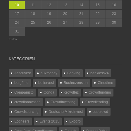
10
11
12
13
14
15
16
17
18
19
20
21
22
23
24
25
26
27
28
29
30
31
« Nov.
KATEGORIEN
Aescuvest
auxmoney
Banking
bankless24
bergfürst
bettervest
Buchrezension
Cinedime
Companisto
Conda
crowdbiz
Crowdfunding
crowdinnovation
Crowdinvesting
Crowdlending
Crowdsourcing
Deutsche Mikroinvest
ecocrowd
Econeers
Events 2015
Exporo
Fidor Bank Crowdfinance
Fintech
FundedByMe