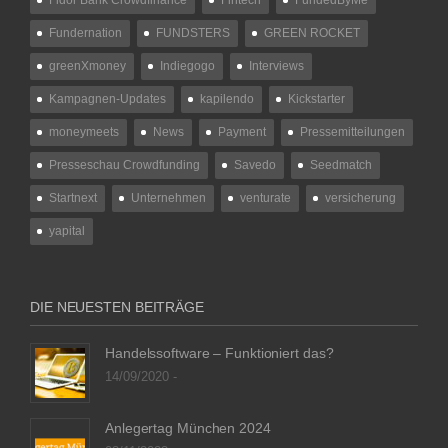
Fundernation
FUNDSTERS
GREEN ROCKET
greenXmoney
Indiegogo
Interviews
Kampagnen-Updates
kapilendo
Kickstarter
moneymeets
News
Payment
Pressemitteilungen
Presseschau Crowdfunding
Savedo
Seedmatch
Startnext
Unternehmen
venturate
versicherung
yapital
DIE NEUESTEN BEITRÄGE
Handelssoftware – Funktioniert das?
14/09/2020 -
Anlegertag München 2024