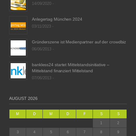
14/09/2020 -
Anlegertag München 2024
03/11/2023 -
Gründerszene ist Medienpartner auf der crowdbiz
06/06/2013 -
bankless24 startet Mittelstandsinitiative –
Mittelstand finanziert Mittelstand
07/06/2013 -
AUGUST 2026
M
D
M
D
F
S
S
1
2
3
4
5
6
7
8
9