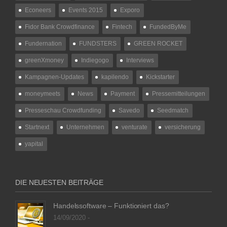
Econeers
Events 2015
Exporo
Fidor Bank Crowdfinance
Fintech
FundedByMe
Fundernation
FUNDSTERS
GREEN ROCKET
greenXmoney
Indiegogo
Interviews
Kampagnen-Updates
kapilendo
Kickstarter
moneymeets
News
Payment
Pressemitteilungen
Presseschau Crowdfunding
Savedo
Seedmatch
Startnext
Unternehmen
venturate
versicherung
yapital
DIE NEUESTEN BEITRÄGE
Handelssoftware – Funktioniert das?
14/09/2020 -