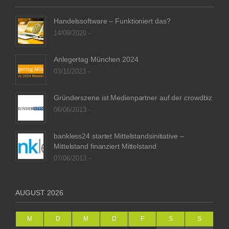
Handelssoftware – Funktioniert das?
14/09/2020 -
Anlegertag München 2024
03/11/2023 -
Gründerszene ist Medienpartner auf der crowdbiz
06/06/2013 -
bankless24 startet Mittelstandsinitiative –
Mittelstand finanziert Mittelstand
07/06/2013 -
AUGUST 2026
M
D
M
D
F
S
S