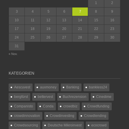
1
2
3
4
5
6
7
8
9
10
11
12
13
14
15
16
17
18
19
20
21
22
23
24
25
26
27
28
29
30
31
« Nov.
KATEGORIEN
Aescuvest
auxmoney
Banking
bankless24
bergfürst
bettervest
Buchrezension
Cinedime
Companisto
Conda
crowdbiz
Crowdfunding
crowdinnovation
Crowdinvesting
Crowdlending
Crowdsourcing
Deutsche Mikroinvest
ecocrowd