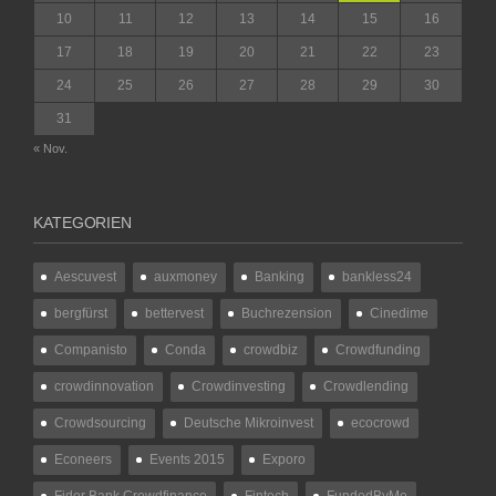
10
11
12
13
14
15
16
17
18
19
20
21
22
23
24
25
26
27
28
29
30
31
« Nov.
KATEGORIEN
Aescuvest
auxmoney
Banking
bankless24
bergfürst
bettervest
Buchrezension
Cinedime
Companisto
Conda
crowdbiz
Crowdfunding
crowdinnovation
Crowdinvesting
Crowdlending
Crowdsourcing
Deutsche Mikroinvest
ecocrowd
Econeers
Events 2015
Exporo
Fidor Bank Crowdfinance
Fintech
FundedByMe