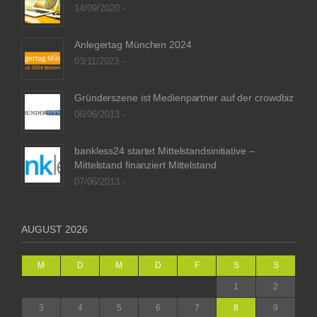
14/09/2020 -
Anlegertag München 2024
03/11/2023 -
Gründerszene ist Medienpartner auf der crowdbiz
06/06/2013 -
bankless24 startet Mittelstandsinitiative –
Mittelstand finanziert Mittelstand
07/06/2013 -
AUGUST 2026
M
D
M
D
F
S
S
1
2
3
4
5
6
7
8
9