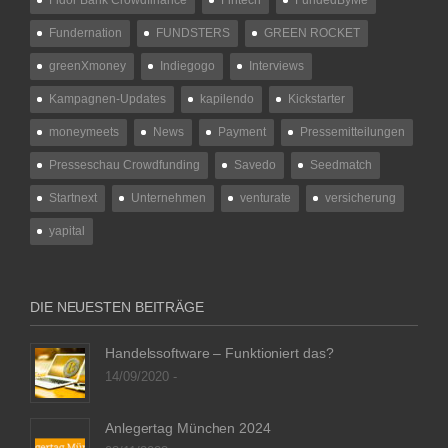
Fundernation
FUNDSTERS
GREEN ROCKET
greenXmoney
Indiegogo
Interviews
Kampagnen-Updates
kapilendo
Kickstarter
moneymeets
News
Payment
Pressemitteilungen
Presseschau Crowdfunding
Savedo
Seedmatch
Startnext
Unternehmen
venturate
versicherung
yapital
DIE NEUESTEN BEITRÄGE
Handelssoftware – Funktioniert das?
14/09/2020 -
Anlegertag München 2024