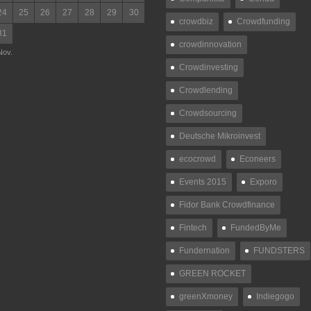
24
25
26
27
28
29
30
crowdbiz
Crowdfunding
31
crowdinnovation
Nov.
Crowdinvesting
Crowdlending
Crowdsourcing
Deutsche Mikroinvest
ecocrowd
Econeers
Events 2015
Exporo
Fidor Bank Crowdfinance
Fintech
FundedByMe
Fundernation
FUNDSTERS
GREEN ROCKET
greenXmoney
Indiegogo