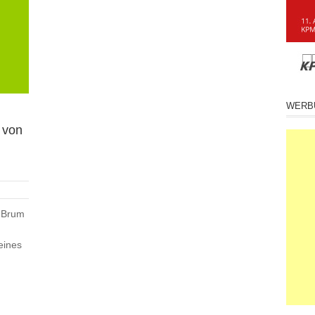
WERB
 von
mBrum
eines