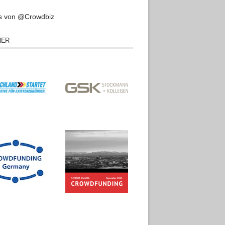
s von @Crowdbiz
NER