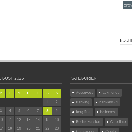
BUCHT
UGUST 2026
KATEGORIEN
Aescuvest
auxmoney
M
D
M
D
F
S
S
1
2
Banking
bankless24
3
4
5
6
7
8
9
bergfürst
bettervest
10
11
12
13
14
15
16
Buchrezension
Cinedime
17
18
19
20
21
22
23
Companisto
Conda