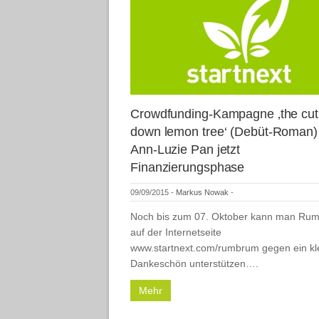
Crowdfunding-Kampagne ‚the cut
down lemon tree‘ (Debüt-Roman)
Ann-Luzie Pan jetzt
Finanzierungsphase
09/09/2015
-
Markus Nowak
-
Noch bis zum 07. Oktober kann man Ru
auf der Internetseite
www.startnext.com/rumbrum gegen ein kl
Dankeschön unterstützen….
Mehr