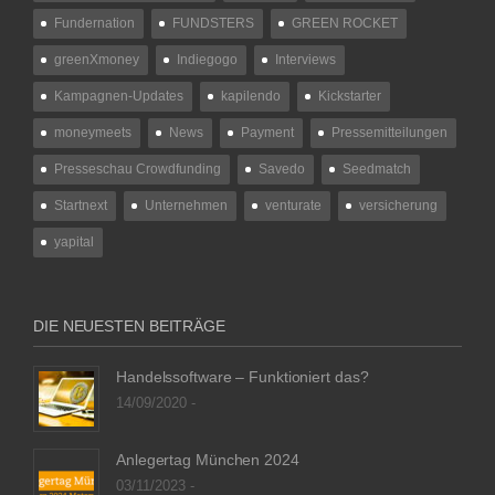
Fundernation
FUNDSTERS
GREEN ROCKET
greenXmoney
Indiegogo
Interviews
Kampagnen-Updates
kapilendo
Kickstarter
moneymeets
News
Payment
Pressemitteilungen
Presseschau Crowdfunding
Savedo
Seedmatch
Startnext
Unternehmen
venturate
versicherung
yapital
DIE NEUESTEN BEITRÄGE
Handelssoftware – Funktioniert das?
14/09/2020 -
Anlegertag München 2024
03/11/2023 -