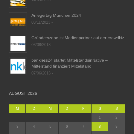
14/09/2020 -
Anlegertag München 2024
03/11/2023 -
Gründerszene ist Medienpartner auf der crowdbiz
06/06/2013 -
bankless24 startet Mittelstandsinitiative –
Mittelstand finanziert Mittelstand
07/06/2013 -
AUGUST 2026
M
D
M
D
F
S
S
1
2
3
4
5
6
7
8
9