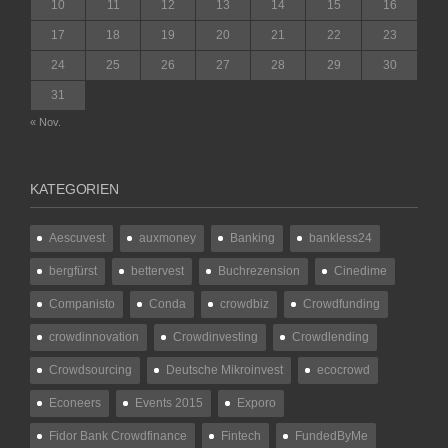
10
11
12
13
14
15
16
17
18
19
20
21
22
23
24
25
26
27
28
29
30
31
« Nov.
KATEGORIEN
Aescuvest
auxmoney
Banking
bankless24
bergfürst
bettervest
Buchrezension
Cinedime
Companisto
Conda
crowdbiz
Crowdfunding
crowdinnovation
Crowdinvesting
Crowdlending
Crowdsourcing
Deutsche Mikroinvest
ecocrowd
Econeers
Events 2015
Exporo
Fidor Bank Crowdfinance
Fintech
FundedByMe