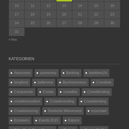
10
11
12
13
14
15
16
17
18
19
20
21
22
23
24
25
26
27
28
29
30
31
« Nov.
KATEGORIEN
Aescuvest
auxmoney
Banking
bankless24
bergfürst
bettervest
Buchrezension
Cinedime
Companisto
Conda
crowdbiz
Crowdfunding
crowdinnovation
Crowdinvesting
Crowdlending
Crowdsourcing
Deutsche Mikroinvest
ecocrowd
Econeers
Events 2015
Exporo