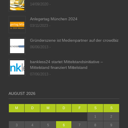
14/09/2020 -
Anlegertag München 2024
03/11/2023 -
Gründerszene ist Medienpartner auf der crowdbiz
06/06/2013 -
bankless24 startet Mittelstandsinitiative –
Mittelstand finanziert Mittelstand
07/06/2013 -
AUGUST 2026
M
D
M
D
F
S
S
1
2
3
4
5
6
7
8
9