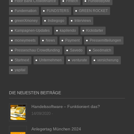
Fidor Bank Crowdfinance
Fintech
FundedByMe
Fundernation
FUNDSTERS
GREEN ROCKET
greenXmoney
Indiegogo
Interviews
Kampagnen-Updates
kapilendo
Kickstarter
moneymeets
News
Payment
Pressemitteilungen
Presseschau Crowdfunding
Savedo
Seedmatch
Startnext
Unternehmen
venturate
versicherung
yapital
DIE NEUESTEN BEITRÄGE
Handelssoftware – Funktioniert das?
14/09/2020 -
Anlegertag München 2024