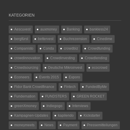
KATEGORIEN
Aescuvest
auxmoney
Banking
bankless24
bergfürst
bettervest
Buchrezension
Cinedime
Companisto
Conda
crowdbiz
Crowdfunding
crowdinnovation
Crowdinvesting
Crowdlending
Crowdsourcing
Deutsche Mikroinvest
ecocrowd
Econeers
Events 2015
Exporo
Fidor Bank Crowdfinance
Fintech
FundedByMe
Fundernation
FUNDSTERS
GREEN ROCKET
greenXmoney
Indiegogo
Interviews
Kampagnen-Updates
kapilendo
Kickstarter
moneymeets
News
Payment
Pressemitteilungen