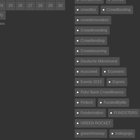
24
25
26
27
28
29
30
crowdbiz
Crowdfunding
31
crowdinnovation
Nov.
Crowdinvesting
Crowdlending
Crowdsourcing
Deutsche Mikroinvest
ecocrowd
Econeers
Events 2015
Exporo
Fidor Bank Crowdfinance
Fintech
FundedByMe
Fundernation
FUNDSTERS
GREEN ROCKET
greenXmoney
Indiegogo