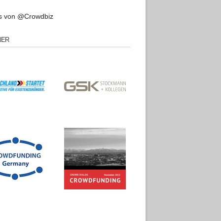
s von @Crowdbiz
NER