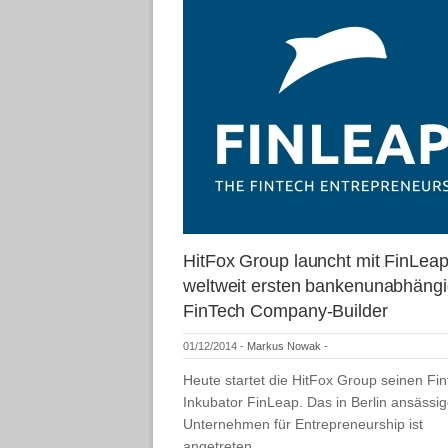
HitFox Group launcht mit FinLea
weltweit ersten bankenunabhäng
FinTech Company-Builder
01/12/2014
-
Markus Nowak
-
Heute startet die HitFox Group seinen Fin
Inkubator FinLeap. Das in Berlin ansässi
Unternehmen für Entrepreneurship ist
angetreten…