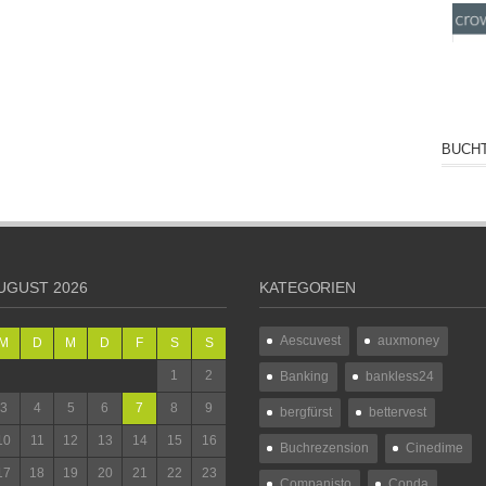
BUCHT
UGUST 2026
KATEGORIEN
Aescuvest
auxmoney
M
D
M
D
F
S
S
1
2
Banking
bankless24
3
4
5
6
7
8
9
bergfürst
bettervest
10
11
12
13
14
15
16
Buchrezension
Cinedime
17
18
19
20
21
22
23
Companisto
Conda