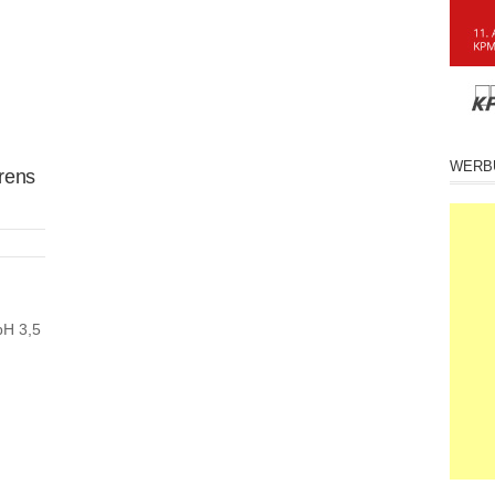
WERB
rens
bH 3,5