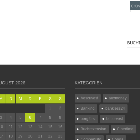
BUCHT
UGUST 2026
KATEGORIEN
Aescuvest
auxmoney
M
D
M
D
F
S
S
1
2
Banking
bankless24
3
4
5
6
7
8
9
bergfürst
bettervest
10
11
12
13
14
15
16
Buchrezension
Cinedime
17
18
19
20
21
22
23
Companisto
Conda