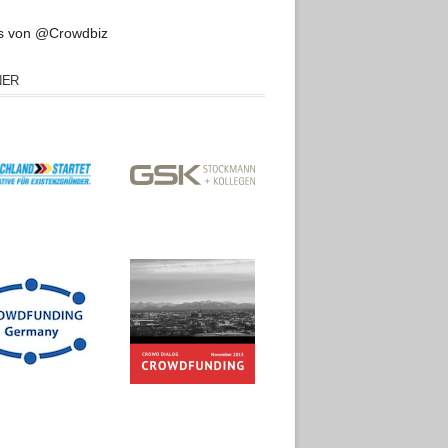
s von @Crowdbiz
NER