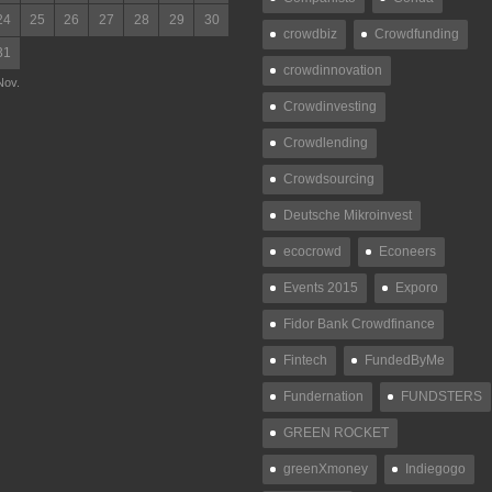
24
25
26
27
28
29
30
crowdbiz
Crowdfunding
31
crowdinnovation
Nov.
Crowdinvesting
Crowdlending
Crowdsourcing
Deutsche Mikroinvest
ecocrowd
Econeers
Events 2015
Exporo
Fidor Bank Crowdfinance
Fintech
FundedByMe
Fundernation
FUNDSTERS
GREEN ROCKET
greenXmoney
Indiegogo