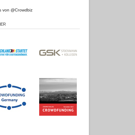
s von @Crowdbiz
NER