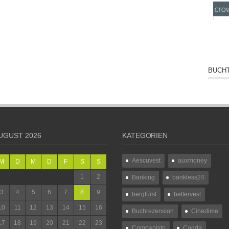
BUCHT
UGUST 2026
KATEGORIEN
Aescuvest
auxmoney
M
D
M
D
F
S
S
1
2
Banking
bankless24
3
4
5
6
7
8
9
bergfürst
bettervest
10
11
12
13
14
15
16
Buchrezension
Cinedime
17
18
19
20
21
22
23
Companisto
Conda