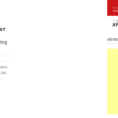
WERB
ting
stem
Juli
n…