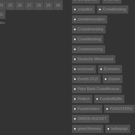
24
25
26
27
28
29
30
crowdbiz
Crowdfunding
31
crowdinnovation
Nov.
Crowdinvesting
Crowdlending
Crowdsourcing
Deutsche Mikroinvest
ecocrowd
Econeers
Events 2015
Exporo
Fidor Bank Crowdfinance
Fintech
FundedByMe
Fundernation
FUNDSTERS
GREEN ROCKET
greenXmoney
Indiegogo