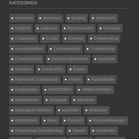
KATEGORIEN
Aescuvest
auxmoney
Banking
bankless24
bergfürst
bettervest
Buchrezension
Cinedime
Companisto
Conda
crowdbiz
Crowdfunding
crowdinnovation
Crowdinvesting
Crowdlending
Crowdsourcing
Deutsche Mikroinvest
ecocrowd
Econeers
Events 2015
Exporo
Fidor Bank Crowdfinance
Fintech
FundedByMe
Fundernation
FUNDSTERS
GREEN ROCKET
greenXmoney
Indiegogo
Interviews
Kampagnen-Updates
kapilendo
Kickstarter
moneymeets
News
Payment
Pressemitteilungen
Presseschau Crowdfunding
Savedo
Seedmatch