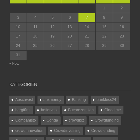
1
2
3
4
5
6
7
8
9
10
11
12
13
14
15
16
17
18
19
20
21
22
23
24
25
26
27
28
29
30
31
« Nov.
KATEGORIEN
Aescuvest
auxmoney
Banking
bankless24
bergfürst
bettervest
Buchrezension
Cinedime
Companisto
Conda
crowdbiz
Crowdfunding
crowdinnovation
Crowdinvesting
Crowdlending