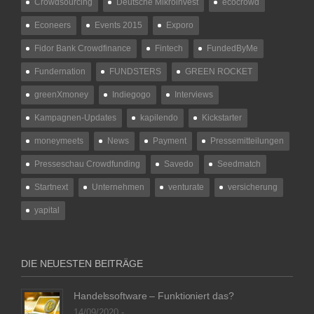
Crowdsourcing
Deutsche Mikroinvest
ecocrowd
Econeers
Events 2015
Exporo
Fidor Bank Crowdfinance
Fintech
FundedByMe
Fundernation
FUNDSTERS
GREEN ROCKET
greenXmoney
Indiegogo
Interviews
Kampagnen-Updates
kapilendo
Kickstarter
moneymeets
News
Payment
Pressemitteilungen
Presseschau Crowdfunding
Savedo
Seedmatch
Startnext
Unternehmen
venturate
versicherung
yapital
DIE NEUESTEN BEITRÄGE
Handelssoftware – Funktioniert das?
14/09/2020 -