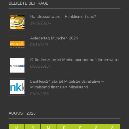
BELIEBTE BEITRÄGE
Handelssoftware – Funktioniert das?
14/09/2020 -
Anlegertag München 2024
03/11/2023 -
Gründerszene ist Medienpartner auf der crowdbiz
06/06/2013 -
bankless24 startet Mittelstandsinitiative –
Mittelstand finanziert Mittelstand
07/06/2013 -
AUGUST 2026
M
D
M
D
F
S
S