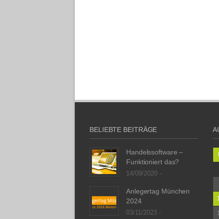
BELIEBTE BEITRÄGE
A
Handelssoftware –
Funktioniert das?
14/09/2020 -
Anlegertag München
2024
03/11/2023 -