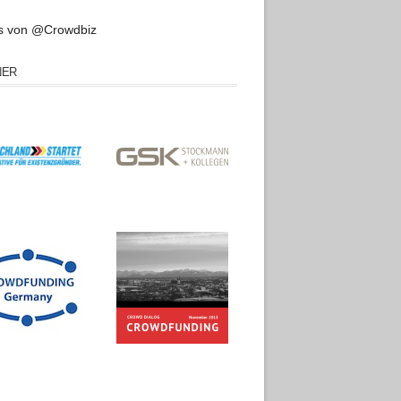
s von @Crowdbiz
NER