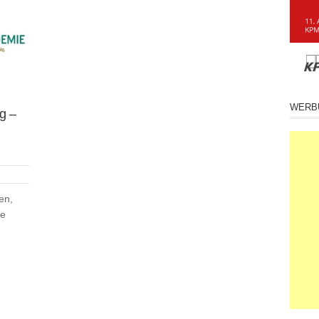
WERB
g –
en,
ue