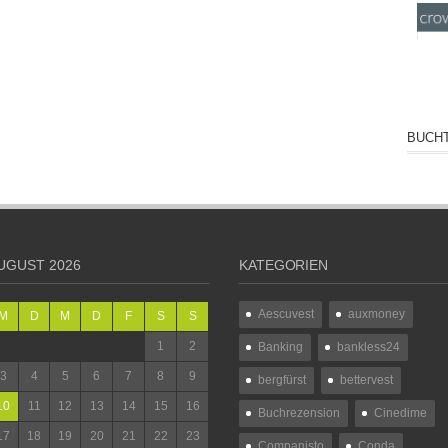
BUCHT
UGUST 2026
KATEGORIEN
Aescuvest
auxmoney
M
D
M
D
F
S
S
1
2
Banking
bankless24
3
4
5
6
7
8
9
bergfürst
bettervest
10
11
12
13
14
15
16
Buchrezension
Cinedime
17
18
19
20
21
22
23
Companisto
Conda