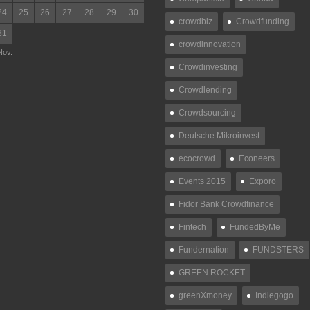
24
25
26
27
28
29
30
crowdbiz
Crowdfunding
31
crowdinnovation
Nov.
Crowdinvesting
Crowdlending
Crowdsourcing
Deutsche Mikroinvest
ecocrowd
Econeers
Events 2015
Exporo
Fidor Bank Crowdfinance
Fintech
FundedByMe
Fundernation
FUNDSTERS
GREEN ROCKET
greenXmoney
Indiegogo