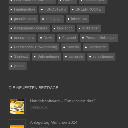
Fundernation
FUNDSTERS
GREEN ROCKET
greenXmoney
Indiegogo
Interviews
Kampagnen-Updates
kapilendo
Kickstarter
moneymeets
News
Payment
Pressemitteilungen
Presseschau Crowdfunding
Savedo
Seedmatch
Startnext
Unternehmen
venturate
versicherung
yapital
DIE NEUESTEN BEITRÄGE
Handelssoftware – Funktioniert das?
14/09/2020 -
Anlegertag München 2024