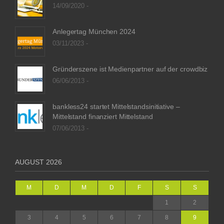
14/09/2020 -
Anlegertag München 2024
03/11/2023 -
Gründerszene ist Medienpartner auf der crowdbiz
06/06/2013 -
bankless24 startet Mittelstandsinitiative –
Mittelstand finanziert Mittelstand
07/06/2013 -
AUGUST 2026
M
D
M
D
F
S
S
1
2
3
4
5
6
7
8
9