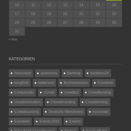
10
11
12
13
14
15
16
17
18
19
20
21
22
23
24
25
26
27
28
29
30
31
« Nov.
KATEGORIEN
Aescuvest
auxmoney
Banking
bankless24
bergfürst
bettervest
Buchrezension
Cinedime
Companisto
Conda
crowdbiz
Crowdfunding
crowdinnovation
Crowdinvesting
Crowdlending
Crowdsourcing
Deutsche Mikroinvest
ecocrowd
Econeers
Events 2015
Exporo
Fidor Bank Crowdfinance
Fintech
FundedByMe