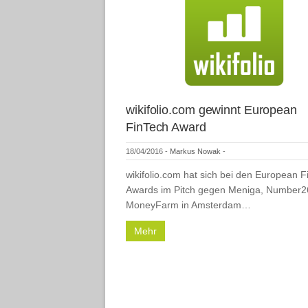
wikifolio.com gewinnt European
FinTech Award
18/04/2016
-
Markus Nowak
-
wikifolio.com hat sich bei den European 
Awards im Pitch gegen Meniga, Number2
MoneyFarm in Amsterdam…
Mehr