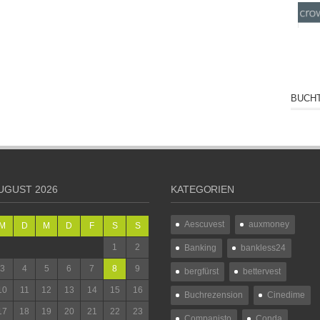
BUCHT
UGUST 2026
KATEGORIEN
Aescuvest
auxmoney
M
D
M
D
F
S
S
1
2
Banking
bankless24
3
4
5
6
7
8
9
bergfürst
bettervest
10
11
12
13
14
15
16
Buchrezension
Cinedime
17
18
19
20
21
22
23
Companisto
Conda