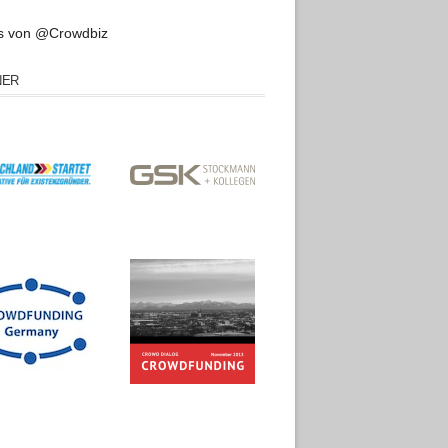
s von @Crowdbiz
NER