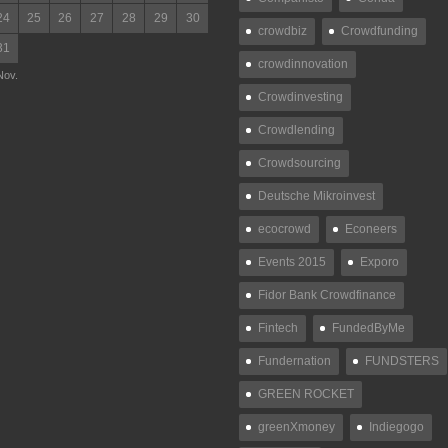
24
25
26
27
28
29
30
crowdbiz
Crowdfunding
31
crowdinnovation
Nov.
Crowdinvesting
Crowdlending
Crowdsourcing
Deutsche Mikroinvest
ecocrowd
Econeers
Events 2015
Exporo
Fidor Bank Crowdfinance
Fintech
FundedByMe
Fundernation
FUNDSTERS
GREEN ROCKET
greenXmoney
Indiegogo