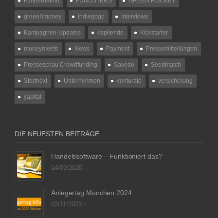
Fundernation
FUNDSTERS
GREEN ROCKET
greenXmoney
Indiegogo
Interviews
Kampagnen-Updates
kapilendo
Kickstarter
moneymeets
News
Payment
Pressemitteilungen
Presseschau Crowdfunding
Savedo
Seedmatch
Startnext
Unternehmen
venturate
versicherung
yapital
DIE NEUESTEN BEITRÄGE
Handelssoftware – Funktioniert das?
14/09/2020 -
Anlegertag München 2024
03/11/2023 -