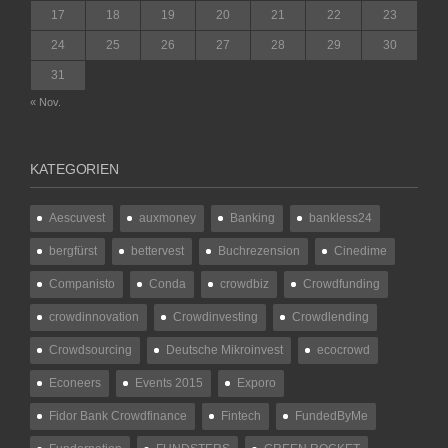
17
18
19
20
21
22
23
24
25
26
27
28
29
30
31
« Nov.
KATEGORIEN
Aescuvest
auxmoney
Banking
bankless24
bergfürst
bettervest
Buchrezension
Cinedime
Companisto
Conda
crowdbiz
Crowdfunding
crowdinnovation
Crowdinvesting
Crowdlending
Crowdsourcing
Deutsche Mikroinvest
ecocrowd
Econeers
Events 2015
Exporo
Fidor Bank Crowdfinance
Fintech
FundedByMe