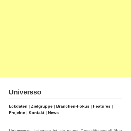
Universso
Eckdaten
|
Zielgruppe
|
Branchen-Fokus
|
Features
|
Projekte
|
Kontakt
|
News
Universso:
Universso ist ein neues Geschäftsmodell über