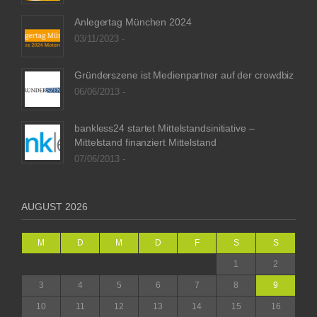
Anlegertag München 2024
03/11/2023 -
Gründerszene ist Medienpartner auf der crowdbiz
06/06/2013 -
bankless24 startet Mittelstandsinitiative –
Mittelstand finanziert Mittelstand
07/06/2013 -
AUGUST 2026
M
D
M
D
F
S
S
1
2
3
4
5
6
7
8
9
10
11
12
13
14
15
16