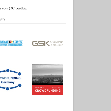
s von @Crowdbiz
NER