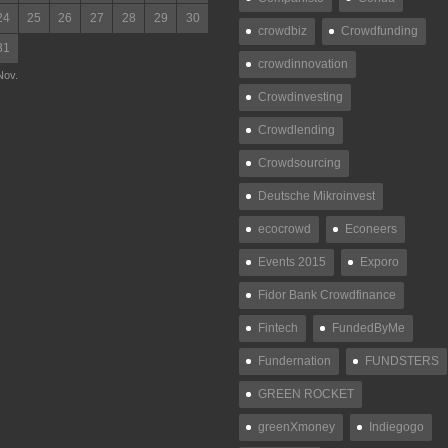
24
25
26
27
28
29
30
crowdbiz
Crowdfunding
31
crowdinnovation
Nov.
Crowdinvesting
Crowdlending
Crowdsourcing
Deutsche Mikroinvest
ecocrowd
Econeers
Events 2015
Exporo
Fidor Bank Crowdfinance
Fintech
FundedByMe
Fundernation
FUNDSTERS
GREEN ROCKET
greenXmoney
Indiegogo