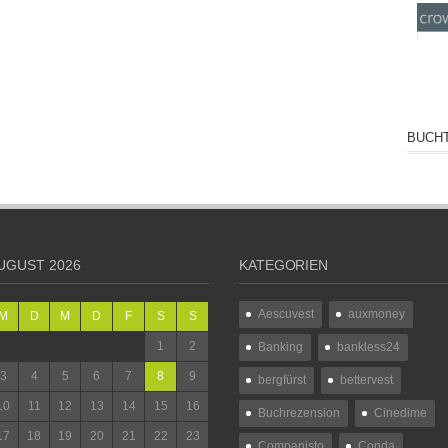
BUCHT
UGUST 2026
KATEGORIEN
Aescuvest
auxmoney
M
D
M
D
F
S
S
1
2
Banking
bankless24
3
4
5
6
7
8
9
bergfürst
bettervest
10
11
12
13
14
15
16
Buchrezension
Cinedime
17
18
19
20
21
22
23
Companisto
Conda