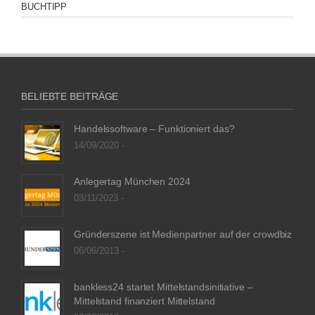
BUCHTIPP
BELIEBTE BEITRÄGE
Handelssoftware – Funktioniert das?
14/09/2020 -
Anlegertag München 2024
03/11/2023 -
Gründerszene ist Medienpartner auf der crowdbiz
06/06/2013 -
bankless24 startet Mittelstandsinitiative –
Mittelstand finanziert Mittelstand