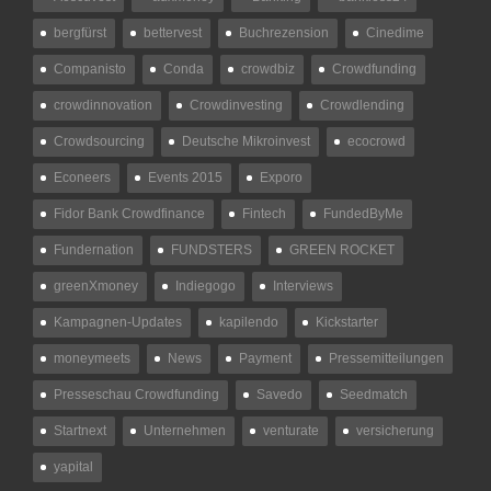
bergfürst
bettervest
Buchrezension
Cinedime
Companisto
Conda
crowdbiz
Crowdfunding
crowdinnovation
Crowdinvesting
Crowdlending
Crowdsourcing
Deutsche Mikroinvest
ecocrowd
Econeers
Events 2015
Exporo
Fidor Bank Crowdfinance
Fintech
FundedByMe
Fundernation
FUNDSTERS
GREEN ROCKET
greenXmoney
Indiegogo
Interviews
Kampagnen-Updates
kapilendo
Kickstarter
moneymeets
News
Payment
Pressemitteilungen
Presseschau Crowdfunding
Savedo
Seedmatch
Startnext
Unternehmen
venturate
versicherung
yapital