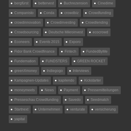
bergfürst
bettervest
Buchrezension
Cinedime
Companisto
Conda
crowdbiz
Crowdfunding
crowdinnovation
Crowdinvesting
Crowdlending
Crowdsourcing
Deutsche Mikroinvest
ecocrowd
Econeers
Events 2015
Exporo
Fidor Bank Crowdfinance
Fintech
FundedByMe
Fundernation
FUNDSTERS
GREEN ROCKET
greenXmoney
Indiegogo
Interviews
Kampagnen-Updates
kapilendo
Kickstarter
moneymeets
News
Payment
Pressemitteilungen
Presseschau Crowdfunding
Savedo
Seedmatch
Startnext
Unternehmen
venturate
versicherung
yapital