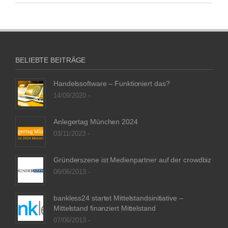
BELIEBTE BEITRÄGE
Handelssoftware – Funktioniert das?
14/09/2020 -
Anlegertag München 2024
03/11/2023 -
Gründerszene ist Medienpartner auf der crowdbiz
06/06/2013 -
bankless24 startet Mittelstandsinitiative –
Mittelstand finanziert Mittelstand
07/06/2013 -