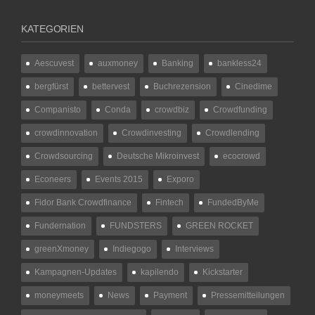
KATEGORIEN
Aescuvest
auxmoney
Banking
bankless24
bergfürst
bettervest
Buchrezension
Cinedime
Companisto
Conda
crowdbiz
Crowdfunding
crowdinnovation
Crowdinvesting
Crowdlending
Crowdsourcing
Deutsche Mikroinvest
ecocrowd
Econeers
Events 2015
Exporo
Fidor Bank Crowdfinance
Fintech
FundedByMe
Fundernation
FUNDSTERS
GREEN ROCKET
greenXmoney
Indiegogo
Interviews
Kampagnen-Updates
kapilendo
Kickstarter
moneymeets
News
Payment
Pressemitteilungen