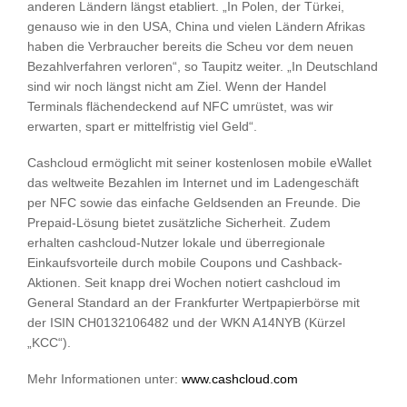
anderen Ländern längst etabliert. „In Polen, der Türkei,
genauso wie in den USA, China und vielen Ländern Afrikas
haben die Verbraucher bereits die Scheu vor dem neuen
Bezahlverfahren verloren“, so Taupitz weiter. „In Deutschland
sind wir noch längst nicht am Ziel. Wenn der Handel
Terminals flächendeckend auf NFC umrüstet, was wir
erwarten, spart er mittelfristig viel Geld“.
Cashcloud ermöglicht mit seiner kostenlosen mobile eWallet
das weltweite Bezahlen im Internet und im Ladengeschäft
per NFC sowie das einfache Geldsenden an Freunde. Die
Prepaid-Lösung bietet zusätzliche Sicherheit. Zudem
erhalten cashcloud-Nutzer lokale und überregionale
Einkaufsvorteile durch mobile Coupons und Cashback-
Aktionen. Seit knapp drei Wochen notiert cashcloud im
General Standard an der Frankfurter Wertpapierbörse mit
der ISIN CH0132106482 und der WKN A14NYB (Kürzel
„KCC“).
Mehr Informationen unter:
www.cashcloud.com