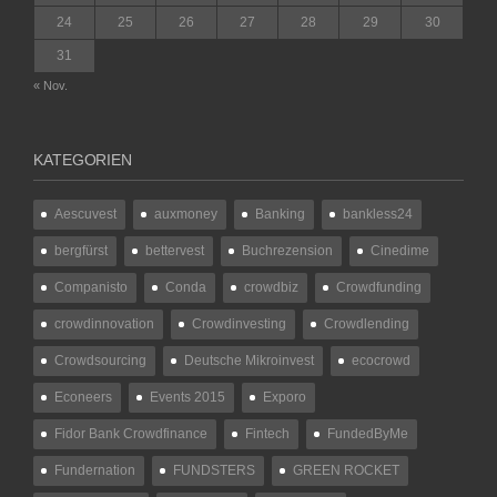
24
25
26
27
28
29
30
31
« Nov.
KATEGORIEN
Aescuvest
auxmoney
Banking
bankless24
bergfürst
bettervest
Buchrezension
Cinedime
Companisto
Conda
crowdbiz
Crowdfunding
crowdinnovation
Crowdinvesting
Crowdlending
Crowdsourcing
Deutsche Mikroinvest
ecocrowd
Econeers
Events 2015
Exporo
Fidor Bank Crowdfinance
Fintech
FundedByMe
Fundernation
FUNDSTERS
GREEN ROCKET