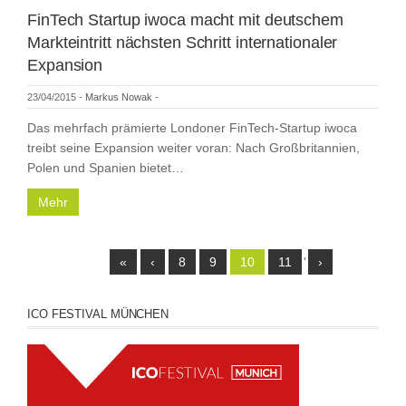
FinTech Startup iwoca macht mit deutschem
Markteintritt nächsten Schritt internationaler
Expansion
23/04/2015
-
Markus Nowak
-
Das mehrfach prämierte Londoner FinTech-Startup iwoca
treibt seine Expansion weiter voran: Nach Großbritannien,
Polen und Spanien bietet…
Mehr
«
‹
8
9
10
11
'
›
ICO FESTIVAL MÜNCHEN