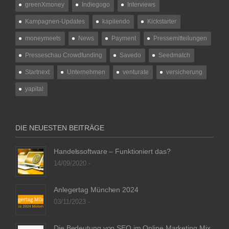
greenXmoney
Indiegogo
Interviews
Kampagnen-Updates
kapilendo
Kickstarter
moneymeets
News
Payment
Pressemitteilungen
Presseschau Crowdfunding
Savedo
Seedmatch
Startnext
Unternehmen
venturate
versicherung
yapital
DIE NEUESTEN BEITRÄGE
Handelssoftware – Funktioniert das?
14/09/2020 -
Anlegertag München 2024
03/11/2023 -
Die Bedeutung von SEO im Online Marketing Mix