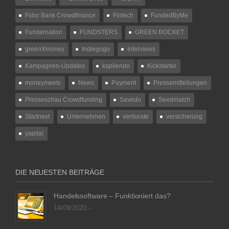
Fidor Bank Crowdfinance
Fintech
FundedByMe
Fundernation
FUNDSTERS
GREEN ROCKET
greenXmoney
Indiegogo
Interviews
Kampagnen-Updates
kapilendo
Kickstarter
moneymeets
News
Payment
Pressemitteilungen
Presseschau Crowdfunding
Savedo
Seedmatch
Startnext
Unternehmen
venturate
versicherung
yapital
DIE NEUESTEN BEITRÄGE
Handelssoftware – Funktioniert das?
14/09/2020 -