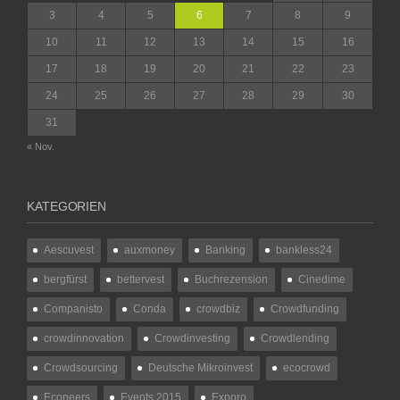
3
4
5
6
7
8
9
10
11
12
13
14
15
16
17
18
19
20
21
22
23
24
25
26
27
28
29
30
31
« Nov.
KATEGORIEN
Aescuvest
auxmoney
Banking
bankless24
bergfürst
bettervest
Buchrezension
Cinedime
Companisto
Conda
crowdbiz
Crowdfunding
crowdinnovation
Crowdinvesting
Crowdlending
Crowdsourcing
Deutsche Mikroinvest
ecocrowd
Econeers
Events 2015
Exporo