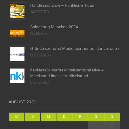
Handelssoftware – Funktioniert das?
14/09/2020 -
Anlegertag München 2024
03/11/2023 -
Gründerszene ist Medienpartner auf der crowdbiz
06/06/2013 -
bankless24 startet Mittelstandsinitiative –
Mittelstand finanziert Mittelstand
07/06/2013 -
AUGUST 2026
M
D
M
D
F
S
S
1
2