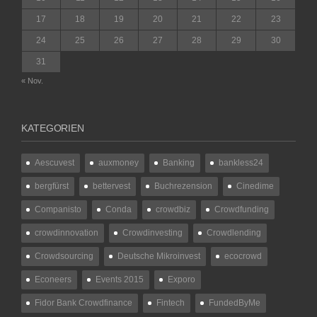
17
18
19
20
21
22
23
24
25
26
27
28
29
30
31
« Nov.
KATEGORIEN
Aescuvest
auxmoney
Banking
bankless24
bergfürst
bettervest
Buchrezension
Cinedime
Companisto
Conda
crowdbiz
Crowdfunding
crowdinnovation
Crowdinvesting
Crowdlending
Crowdsourcing
Deutsche Mikroinvest
ecocrowd
Econeers
Events 2015
Exporo
Fidor Bank Crowdfinance
Fintech
FundedByMe