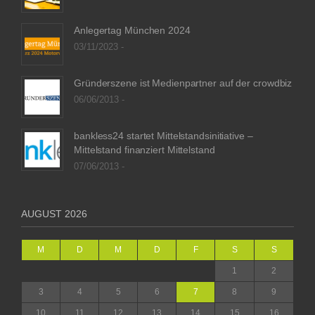
Anlegertag München 2024
03/11/2023 -
Gründerszene ist Medienpartner auf der crowdbiz
06/06/2013 -
bankless24 startet Mittelstandsinitiative –
Mittelstand finanziert Mittelstand
07/06/2013 -
AUGUST 2026
M
D
M
D
F
S
S
1
2
3
4
5
6
7
8
9
10
11
12
13
14
15
16