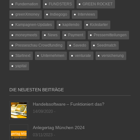
Fundernation
FUNDSTERS
GREEN ROCKET
greenXmoney
Indiegogo
Interviews
Kampagnen-Updates
kapilendo
Kickstarter
moneymeets
News
Payment
Pressemitteilungen
Presseschau Crowdfunding
Savedo
Seedmatch
Startnext
Unternehmen
venturate
versicherung
yapital
DIE NEUESTEN BEITRÄGE
Handelssoftware – Funktioniert das?
14/09/2020 -
Anlegertag München 2024
03/11/2023 -