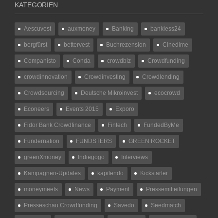
KATEGORIEN
Aescuvest
auxmoney
Banking
bankless24
bergfürst
bettervest
Buchrezension
Cinedime
Companisto
Conda
crowdbiz
Crowdfunding
crowdinnovation
Crowdinvesting
Crowdlending
Crowdsourcing
Deutsche Mikroinvest
ecocrowd
Econeers
Events 2015
Exporo
Fidor Bank Crowdfinance
Fintech
FundedByMe
Fundernation
FUNDSTERS
GREEN ROCKET
greenXmoney
Indiegogo
Interviews
Kampagnen-Updates
kapilendo
Kickstarter
moneymeets
News
Payment
Pressemitteilungen
Presseschau Crowdfunding
Savedo
Seedmatch