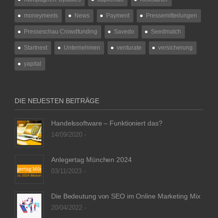
moneymeets
News
Payment
Pressemitteilungen
Presseschau Crowdfunding
Savedo
Seedmatch
Startnext
Unternehmen
venturate
versicherung
yapital
DIE NEUESTEN BEITRÄGE
Handelssoftware – Funktioniert das?
14/09/2020 -
Anlegertag München 2024
03/11/2023 -
Die Bedeutung von SEO im Online Marketing Mix
20/04/2022 -