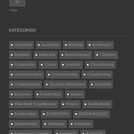
31
« Nov.
KATEGORIEN
Aescuvest
auxmoney
Banking
bankless24
bergfürst
bettervest
Buchrezension
Cinedime
Companisto
Conda
crowdbiz
Crowdfunding
crowdinnovation
Crowdinvesting
Crowdlending
Crowdsourcing
Deutsche Mikroinvest
ecocrowd
Econeers
Events 2015
Exporo
Fidor Bank Crowdfinance
Fintech
FundedByMe
Fundernation
FUNDSTERS
GREEN ROCKET
greenXmoney
Indiegogo
Interviews
Kampagnen-Updates
kapilendo
Kickstarter