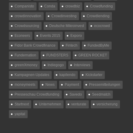
Companisto
Conda
crowdbiz
Crowdfunding
crowdinnovation
Crowdinvesting
Crowdlending
Crowdsourcing
Deutsche Mikroinvest
ecocrowd
Econeers
Events 2015
Exporo
Fidor Bank Crowdfinance
Fintech
FundedByMe
Fundernation
FUNDSTERS
GREEN ROCKET
greenXmoney
Indiegogo
Interviews
Kampagnen-Updates
kapilendo
Kickstarter
moneymeets
News
Payment
Pressemitteilungen
Presseschau Crowdfunding
Savedo
Seedmatch
Startnext
Unternehmen
venturate
versicherung
yapital