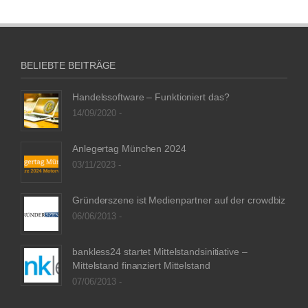
BELIEBTE BEITRÄGE
Handelssoftware – Funktioniert das?
14/09/2020 -
Anlegertag München 2024
03/11/2023 -
Gründerszene ist Medienpartner auf der crowdbiz
06/06/2013 -
bankless24 startet Mittelstandsinitiative –
Mittelstand finanziert Mittelstand
07/06/2013 -