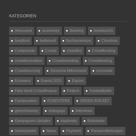
KATEGORIEN
Aescuvest
auxmoney
Banking
bankless24
bergfürst
bettervest
Buchrezension
Cinedime
Companisto
Conda
crowdbiz
Crowdfunding
crowdinnovation
Crowdinvesting
Crowdlending
Crowdsourcing
Deutsche Mikroinvest
ecocrowd
Econeers
Events 2015
Exporo
Fidor Bank Crowdfinance
Fintech
FundedByMe
Fundernation
FUNDSTERS
GREEN ROCKET
greenXmoney
Indiegogo
Interviews
Kampagnen-Updates
kapilendo
Kickstarter
moneymeets
News
Payment
Pressemitteilungen