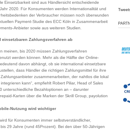
le Einsetzbarkeit sind aus Händlersicht entscheidende
 Jahr 2020. Für Konsumenten werden Internationalität und
Tweet
cherheitsbedenken der Verbraucher müssen noch überwunden
aktuellen Payment-Studie des ECC Köln in Zusammenarbeit
PART
ayments-Anbieter sowie aus weiteren Studien.
al einsetzbaren Zahlungsverfahren ab
rn meinen, bis 2020 müssen Zahlungsverfahren
genutzt werden können. Mehr als die Hälfte der Online-
 bedeutend davon abhängt, ob sie international einsetzbare
tellen, dass Händler die richtigen Zahlungsmittel für ihre
m Zahlungsanbieter zusammenarbeiten, der nahtlos die lokal
integrieren kann“, empfiehlt Robert Piliar, Head of Sales
100 unterschiedliche Bezahloptionen an – darunter
epaid-Karten über die Marken der Skrill Group, payolution
bile-Nutzung wird wichtiger
ird für Konsumenten immer selbstverständlicher,
bis 29 Jahre (rund 45Prozent). Bei den über 50-Jährigen