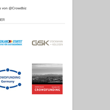
s von @Crowdbiz
NER