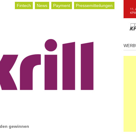
Fintech
News
Payment
Pressemitteilungen
WERB
unden gewinnen