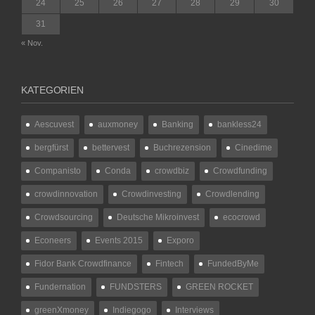
24
25
26
27
28
29
30
31
« Nov.
KATEGORIEN
Aescuvest
auxmoney
Banking
bankless24
bergfürst
bettervest
Buchrezension
Cinedime
Companisto
Conda
crowdbiz
Crowdfunding
crowdinnovation
Crowdinvesting
Crowdlending
Crowdsourcing
Deutsche Mikroinvest
ecocrowd
Econeers
Events 2015
Exporo
Fidor Bank Crowdfinance
Fintech
FundedByMe
Fundernation
FUNDSTERS
GREEN ROCKET
greenXmoney
Indiegogo
Interviews