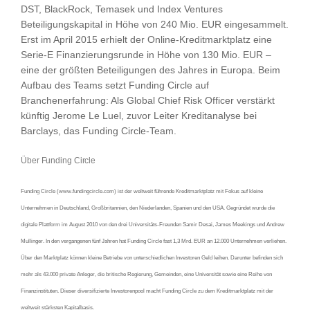
DST, BlackRock, Temasek und Index Ventures
Beteiligungskapital in Höhe von 240 Mio. EUR eingesammelt.
Erst im April 2015 erhielt der Online-Kreditmarktplatz eine
Serie-E Finanzierungsrunde in Höhe von 130 Mio. EUR –
eine der größten Beteiligungen des Jahres in Europa. Beim
Aufbau des Teams setzt Funding Circle auf
Branchenerfahrung: Als Global Chief Risk Officer verstärkt
künftig Jerome Le Luel, zuvor Leiter Kreditanalyse bei
Barclays, das Funding Circle-Team.
Über Funding Circle
Funding Circle (www.fundingcircle.com) ist der weltweit führende Kreditmarktplatz mit Fokus auf kleine
Unternehmen in Deutschland, Großbritannien, den Niederlanden, Spanien und den USA. Gegründet wurde die
digitale Plattform im August 2010 von den drei Universitäts-Freunden Samir Desai, James Meekings und Andrew
Mullinger. In den vergangenen fünf Jahren hat Funding Circle fast 1,3 Mrd. EUR an 12.000 Unternehmen verliehen.
Über den Marktplatz können kleine Betriebe von unterschiedlichen Investoren Geld leihen. Darunter befinden sich
mehr als 43.000 private Anleger, die britische Regierung, Gemeinden, eine Universität sowie eine Reihe von
Finanzinstituten. Dieser diversifizierte Investorenpool macht Funding Circle zu dem Kreditmarktplatz mit der
weltweit stärksten Kapitalbasis.