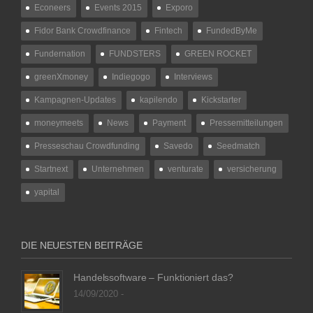
Econeers
Events 2015
Exporo
Fidor Bank Crowdfinance
Fintech
FundedByMe
Fundernation
FUNDSTERS
GREEN ROCKET
greenXmoney
Indiegogo
Interviews
Kampagnen-Updates
kapilendo
Kickstarter
moneymeets
News
Payment
Pressemitteilungen
Presseschau Crowdfunding
Savedo
Seedmatch
Startnext
Unternehmen
venturate
versicherung
yapital
DIE NEUESTEN BEITRÄGE
Handelssoftware – Funktioniert das?
14/09/2020 -