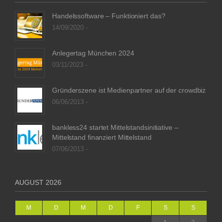
Handelssoftware – Funktioniert das?
14/09/2020 -
Anlegertag München 2024
03/11/2023 -
Gründerszene ist Medienpartner auf der crowdbiz
06/06/2013 -
bankless24 startet Mittelstandsinitiative –
Mittelstand finanziert Mittelstand
07/06/2013 -
AUGUST 2026
M
D
M
D
F
S
S