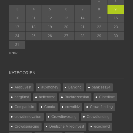
1
2
3
4
5
6
7
8
9
10
11
12
13
14
15
16
17
18
19
20
21
22
23
24
25
26
27
28
29
30
31
« Nov.
KATEGORIEN
Aescuvest
auxmoney
Banking
bankless24
bergfürst
bettervest
Buchrezension
Cinedime
Companisto
Conda
crowdbiz
Crowdfunding
crowdinnovation
Crowdinvesting
Crowdlending
Crowdsourcing
Deutsche Mikroinvest
ecocrowd